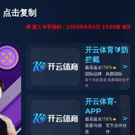
全国服务热线
0530-8586555
0530-8587555
常见问题