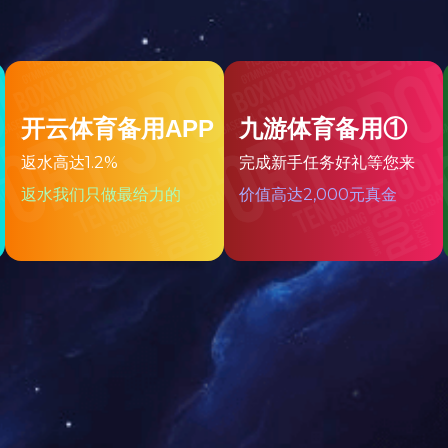
好博在线_好博（中国）产品的结构特
好博在线_好博（中国）产品的结构***点解析
其中，聚丙烯（PP）管材以其******的性能
好博在线_好博（中国）制造过程的重
好博在线_好博（中国）制造过程的重要性分析 
性、耐磨性、耐腐蚀性和成本效益而广泛应用于