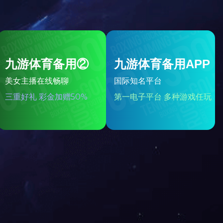
点解析
 在现代工业和民用***域，管道系统扮演着至关重要的角色。
和经济效益，成为众多行业的***材料。本文将详细
查看详情
要性分析
在现代工业生产中，聚丙烯（PP）管因其***异的化学稳定
各个***域，如化工输送、水处理、建筑给排水
查看详情