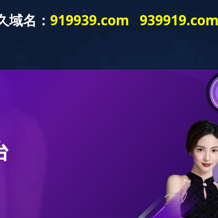
博在线_好博（中国）
等相关产品和资讯，敬请关注！
产品展示
厂家介绍
行业资讯