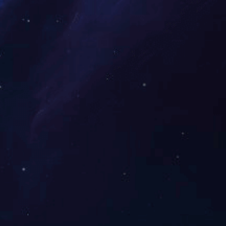
pp管的优点
pp管的***点 PP管 ，即聚丙烯管道，是一
的物理和化学***性，PP管在众多***域都得
好博在线_好博（中国）在工程改造中
好博在线_好博（中国）在工程改造中的应用及
是确保项目成功的关键因素之一。聚丙烯（PP）管